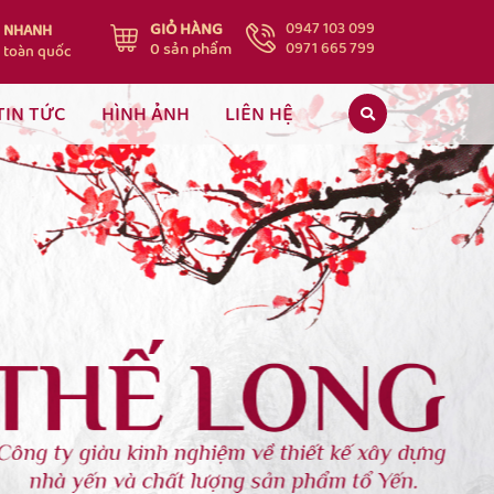
GIỎ HÀNG
0947 103 099
G NHANH
0
sản phẩm
0971 665 799
 toàn quốc
TIN TỨC
HÌNH ẢNH
LIÊN HỆ