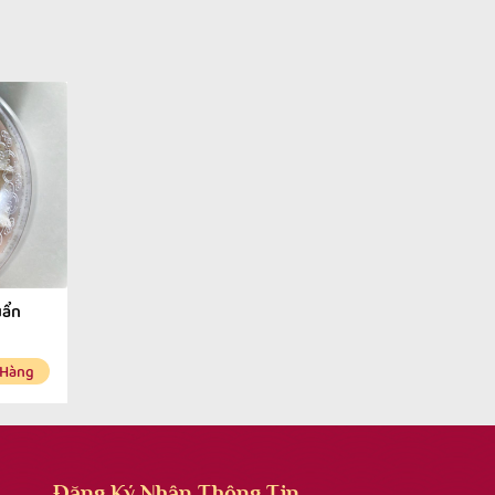
uẩn
 Hàng
Đăng Ký Nhận Thông Tin