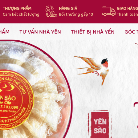
THƯỢNG PHẨM
HÀNG GIẢ
GIAO HÀN
Cam kết chất lượng
Bồi thường gấp 10
Thanh toán
HẨM
TƯ VẤN NHÀ YẾN
THIẾT BỊ NHÀ YẾN
GÓC 